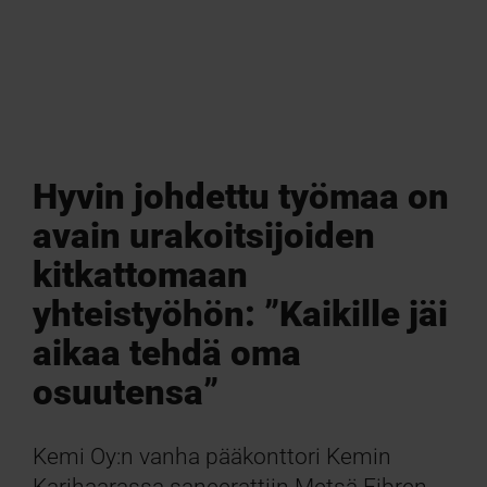
Hyvin johdettu työmaa on
avain urakoitsijoiden
kitkattomaan
yhteistyöhön: ”Kaikille jäi
aikaa tehdä oma
osuutensa”
Kemi Oy:n vanha pääkonttori Kemin
Karihaarassa saneerattiin Metsä Fibren