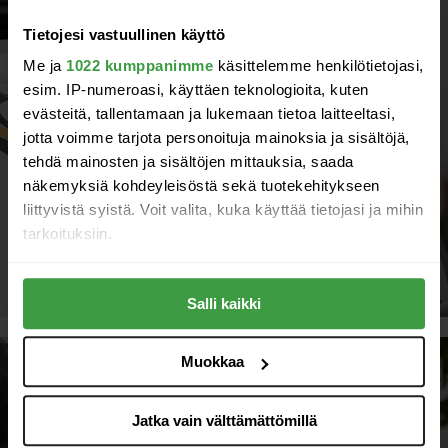
Tietojesi vastuullinen käyttö
Me ja
1022 kumppanimme
käsittelemme henkilötietojasi,
Insinööritoimisto Rak-Tor Oy
esim. IP-numeroasi, käyttäen teknologioita, kuten
evästeitä, tallentamaan ja lukemaan tietoa laitteeltasi,
jotta voimme tarjota personoituja mainoksia ja sisältöjä,
tehdä mainosten ja sisältöjen mittauksia, saada
näkemyksiä kohdeyleisöstä sekä tuotekehitykseen
liittyvistä syistä. Voit valita, kuka käyttää tietojasi ja mihin
tarkoituksiin.
Jos sallit, haluamme myös tehdä seuraavia:
Salli kaikki
Kerätä tietoja maantieteellisestä sijainnistasi,
mahdollisesti muutaman metrin tarkkuudella
Tunnistaa laitteesi skannaamalla sen
Muokkaa
ominaispiirteitä aktiivisesti (sormenjäljen
muodostaminen)
Jatka vain välttämättömillä
Lue lisää siitä, miten henkilötietojasi käsitellään ja miten