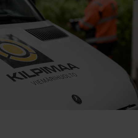
DAS Domus Arctica -säätiö