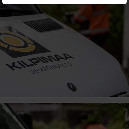
voit määrittää asetuksesi
tiedot-osiossa
. Voit muuttaa
suostumustasi tai peruuttaa sen milloin vain
evästeilmoituksessa.
Käytämme evästeitä tarjoamamme sisällön ja mainosten
Metsä Fibre
räätälöimiseen, sosiaalisen median ominaisuuksien
tukemiseen ja kävijämäärämme analysoimiseen. Lisäksi
jaamme sosiaalisen median, mainosalan ja analytiikka-
alan kumppaneillemme tietoja siitä, miten käytät
sivustoamme. Kumppanimme voivat yhdistää näitä
tietoja muihin tietoihin, joita olet antanut heille tai joita on
kerätty, kun olet käyttänyt heidän palvelujaan.