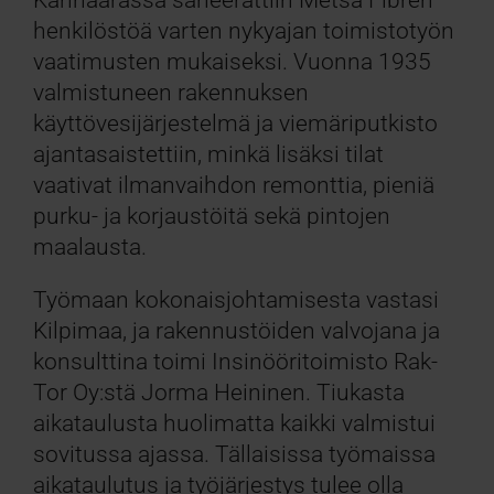
henkilöstöä varten nykyajan toimistotyön
vaatimusten mukaiseksi. Vuonna 1935
valmistuneen rakennuksen
käyttövesijärjestelmä ja viemäriputkisto
ajantasaistettiin, minkä lisäksi tilat
vaativat ilmanvaihdon remonttia, pieniä
purku- ja korjaustöitä sekä pintojen
maalausta.
Työmaan kokonaisjohtamisesta vastasi
Kilpimaa, ja rakennustöiden valvojana ja
konsulttina toimi Insinööritoimisto Rak-
Tor Oy:stä Jorma Heininen. Tiukasta
aikataulusta huolimatta kaikki valmistui
sovitussa ajassa. Tällaisissa työmaissa
aikataulutus ja työjärjestys tulee olla