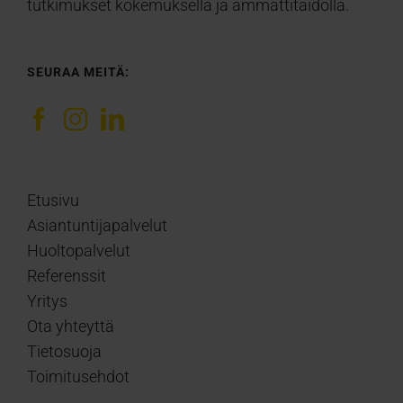
tutkimukset kokemuksella ja ammattitaidolla.
SEURAA MEITÄ:
Etusivu
Asiantuntijapalvelut
Huoltopalvelut
Referenssit
Yritys
Ota yhteyttä
Tietosuoja
Toimitusehdot