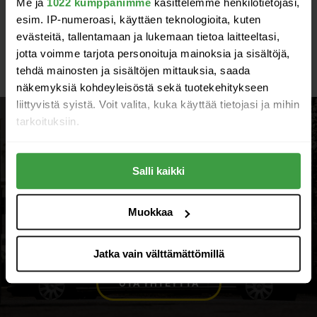
Me ja
1022 kumppanimme
käsittelemme henkilötietojasi,
esim. IP-numeroasi, käyttäen teknologioita, kuten
evästeitä, tallentamaan ja lukemaan tietoa laitteeltasi,
jotta voimme tarjota personoituja mainoksia ja sisältöjä,
tehdä mainosten ja sisältöjen mittauksia, saada
näkemyksiä kohdeyleisöstä sekä tuotekehitykseen
liittyvistä syistä. Voit valita, kuka käyttää tietojasi ja mihin
tarkoituksiin.
Ota yhteyttä ja pyydä
Jos sallit, haluamme myös tehdä seuraavia:
tarjous!
Salli kaikki
Kerätä tietoja maantieteellisestä sijainnistasi,
mahdollisesti muutaman metrin tarkkuudella
Tunnistaa laitteesi skannaamalla sen
Valitse sinulle sopiva tapa ottaa yhteyttä
Muokkaa
ominaispiirteitä aktiivisesti (sormenjäljen
– autamme sinua mielellämme.
muodostaminen)
Jatka vain välttämättömillä
Lue lisää siitä, miten henkilötietojasi käsitellään ja miten
voit määrittää asetuksesi
tiedot-osiossa
. Voit muuttaa
OTA YHTEYTTÄ
suostumustasi tai peruuttaa sen milloin vain
evästeilmoituksessa.