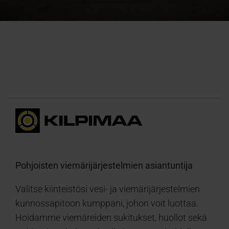
Käytämme evästeitä tarjoamamme sisällön ja mainosten
räätälöimiseen, sosiaalisen median ominaisuuksien
tukemiseen ja kävijämäärämme analysoimiseen. Lisäksi
jaamme sosiaalisen median, mainosalan ja analytiikka-
alan kumppaneillemme tietoja siitä, miten käytät
sivustoamme. Kumppanimme voivat yhdistää näitä
tietoja muihin tietoihin, joita olet antanut heille tai joita on
kerätty, kun olet käyttänyt heidän palvelujaan.
Pohjoisten viemärijärjestelmien asiantuntija
Valitse kiinteistösi vesi- ja viemärijärjestelmien
kunnossapitoon kumppani, johon voit luottaa.
Hoidamme viemäreiden sukitukset, huollot sekä